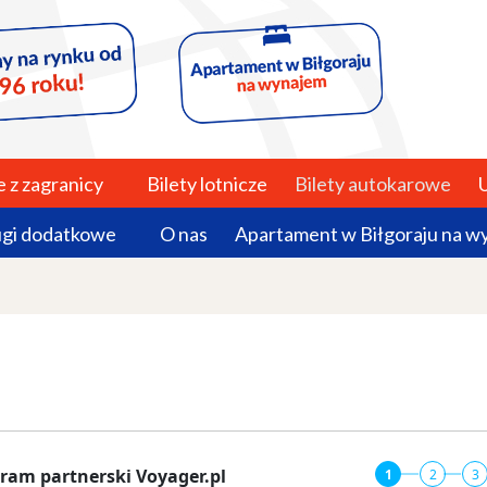
e z zagranicy
Bilety lotnicze
Bilety autokarowe
ugi dodatkowe
O nas
Apartament w Biłgoraju na w