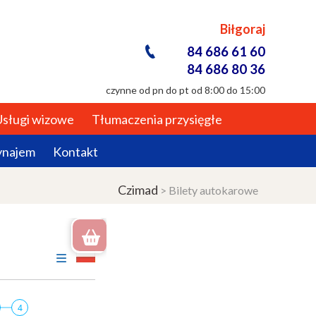
Biłgoraj
84 686 61 60
84 686 80 36
czynne od pn do pt od 8:00 do 15:00
Usługi wizowe
Tłumaczenia przysięgłe
ynajem
Kontakt
Czimad
>
Bilety autokarowe