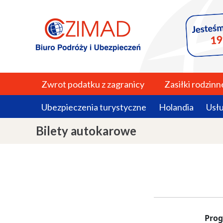
Zwrot podatku z zagranicy
Zasiłki rodzinn
Ubezpieczenia turystyczne
Holandia
Usł
Bilety autokarowe